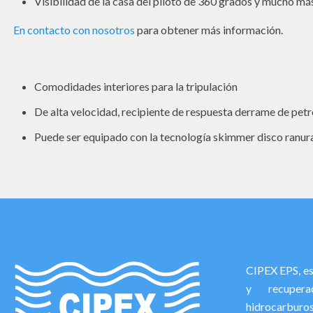
Visibilidad de la casa del piloto de 360 ​​grados y mucho má
En contacto con nosotros
para obtener más información.
Comodidades interiores para la tripulación
De alta velocidad, recipiente de respuesta derrame de pet
Puede ser equipado con la tecnología skimmer disco ranu
CIPEX EPS, esp
y recuper
hidrocarburo