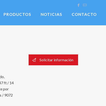
PRODUCTOS
NOTICIAS
CONTACTO
Solicitar información
do,
7 ft / 14
te por
bs / 9072