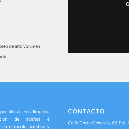
s
róleo de alto volumen
rado
CONTACTO
ecialistas en la limpieza
ación de aceites e
Calle Corts Generals, 62 Pol. 
s en el medio acuático y