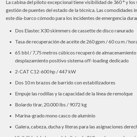
La cabina del piloto excepcional tiene visibilidad de 360 ​​° y lo
gestión de puentes del estado de la técnica. Las comodidades in
este día-barco cómodo para los incidentes de emergencia duran
Dos Elastec X30 skimmers de cassette de disco ranurado
Tasa de recuperación de aceite de 260 gpm / 60 cu m / hor
65 bbl / 7,75 metros cúbicos recuperó de almacenamiento 
desplazamiento positivo sistema off-loading dedicado
2-CAT C12-600 hp / 447 kW
Dos 10 m brazos de barrido con estabilizadores
Empuje las rodillas y la capacidad de la línea de remolque
Bolardo tirar, 20.000 lbs / 9072 kg
Marina-grado mono casco de aluminio
Galera, cabeza, ducha y literas para las asignaciones dere